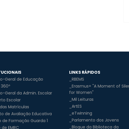
TUCIONAIS
LINKS RÁPIDOS
ão-Geral de Educação
_RBEMS
 360º
_Erasmus+ "A Moment of Sil
for Women"
o-Geral da Admin. Escolar
_Mil Leituras
to Escolar
_ArtES
 das Matrículas
_eTwinning
uto de Avaliação Educativa
_Parlamento dos Jovens
o de Formação Guarda 1
_Blogue da Biblioteca da
e de EMRC