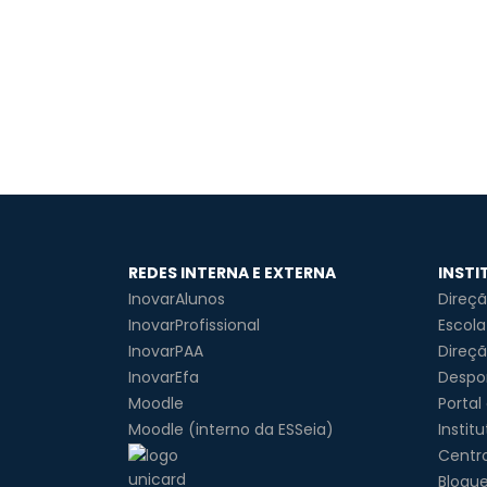
REDES INTERNA E EXTERNA
INSTI
InovarAlunos
Direç
InovarProfissional
Escola
InovarPAA
Direçã
InovarEfa
Despor
Moodle
Portal
Moodle (interno da ESSeia)
Instit
Centr
Blogu