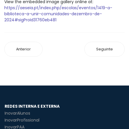
View the embedded image gallery online at:
https://aeseia.pt/index.php/escolas/eventos/1419-a-
biblioteca-a-unir-comunidades-dezembro-de-
2024#sigProId31760eb481
Anterior
Seguinte
REDES INTERNA E EXTERNA
InovarAlunos
InovarProfissional
InovarPAA