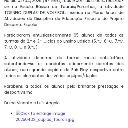
No dia 02/04/2025 (4ª feira), das 9:00h. às 12:00h., realizou-
se na Escola Básica de Tourais/Paranhos, a atividade
TORNEIO DUPLAS DE VOLEIBOL, inserida no Plano Anual de
Atividades da Disciplina de Educação Física e do Projeto
Desporto Escolar.
Participaram entusiasticamente 65 alunos de todas as
turmas do 2.º e 3.º Ciclos do Ensino Básico (5.ºC, 6.ºC, 7.ºC,
7.ºD, 8.ºC e 9.ºC).
A atividade decorreu de forma muito satisfatória,
salientando-se as condutas eticamente corretas dos
alunos, num grande espírito de Fair Play desportivo entre
todos os elementos das várias equipas/duplas.
Parabéns a todos os alunos pela brilhante prestação e
desportivismo.
Dulce Vicente e Luís Ângelo