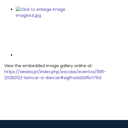
View the embedded image gallery online at:
https://aeseia.pt/index.php/escolas/eventos/1581-
20260122-brincar-a-dancar#sigProIdd2d15c176d